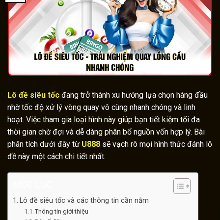
Lô đề siêu tốc
đang trở thành xu hướng lựa chọn hàng đầu
nhờ tốc độ xử lý vòng quay vô cùng nhanh chóng và linh
hoạt. Việc tham gia loại hình này giúp bạn tiết kiệm tối đa
thời gian chờ đợi và dễ dàng phân bổ nguồn vốn hợp lý. Bài
phân tích dưới đây từ
U888
sẽ vạch rõ mọi hình thức đánh lô
đề này một cách chi tiết nhất.
MỤC LỤC
Lô đề siêu tốc và các thông tin cần nắm
Thông tin giới thiệu