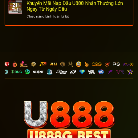
Mãi
Khuyến Mãi Nạp Đầu U888 Nhận Thưởng Lớn
E-
Bạch
21
Quà
Sport
Ngay Từ Ngày Đầu
Th6
Tặng
Siêu
ở
Chức năng bình luận bị tắt
Độc
Hấp
Khuyến
Quyền
Dẫn
Mãi
U888
Nạp
Giá
Đầu
Trị
U888
Và
Nhận
Hấp
Thưởng
Dẫn
Lớn
Ngay
Từ
Ngày
Đầu