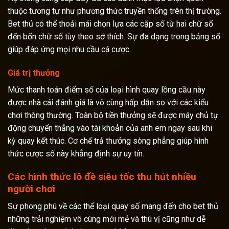
thuộc tương tự như phương thức truyền thống trên thị trường.
Bet thủ có thể thoải mái chọn lựa các cặp số từ hai chữ số
đến bốn chữ số tùy theo sở thích. Sự đa dạng trong bảng số
giúp đáp ứng mọi nhu cầu cá cược.
Giá trị thưởng
Mức thanh toán điểm số của loại hình quay lồng cầu này
được nhà cái đánh giá là vô cùng hấp dẫn so với các kiểu
chơi thông thường. Toàn bộ tiền thưởng sẽ được máy chủ tự
động chuyển thẳng vào tài khoản của anh em ngay sau khi
kỳ quay kết thúc. Cơ chế trả thưởng sòng phẳng giúp hình
thức cược số này khẳng định sự uy tín.
Các hình thức lô đề siêu tốc thu hút nhiều
người chơi
Sự phong phú về các thể loại quay số mang đến cho bet thủ
những trải nghiệm vô cùng mới mẻ và thú vị cũng như dễ