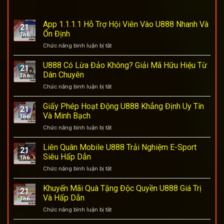
App 1.1.1.1 Hỗ Trợ Hội Viên Vào U888 Nhanh Và
21
Ổn Định
Th6
ở
Chức năng bình luận bị tắt
App
1.1.1.1
U888 Có Lừa Đảo Không? Giải Mã Hữu Hiệu Từ
21
Hỗ
Dân Chuyên
Th6
Trợ
ở
Chức năng bình luận bị tắt
Hội
U888
Viên
Có
Giấy Phép Hoạt Động U888 Khẳng Định Uy Tín
Vào
21
Lừa
U888
Và Minh Bạch
Th6
Đảo
Nhanh
ở
Chức năng bình luận bị tắt
Không?
Và
Giấy
Giải
Ổn
Phép
Liên Quân Mobile U888 Trải Nghiệm E-Sport
Mã
Định
21
Hoạt
Hữu
Siêu Hấp Dẫn
Th6
Động
Hiệu
ở
Chức năng bình luận bị tắt
U888
Từ
Liên
Khẳng
Dân
Quân
Khuyến Mãi Quà Tặng Độc Quyền U888 Giá Trị
Định
Chuyên
21
Mobile
Uy
Và Hấp Dẫn
Th6
U888
Tín
ở
Chức năng bình luận bị tắt
Trải
Và
Khuyến
Nghiệm
Minh