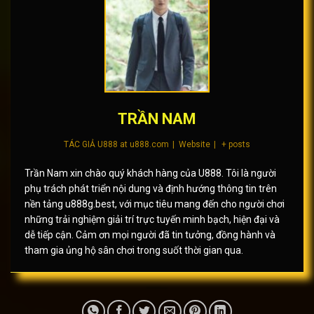
TRẦN NAM
TÁC GIẢ U888
at
u888.com
|
Website
|
+ posts
Trần Nam xin chào quý khách hàng của U888. Tôi là người
phụ trách phát triển nội dung và định hướng thông tin trên
nền tảng u888g.best, với mục tiêu mang đến cho người chơi
những trải nghiệm giải trí trực tuyến minh bạch, hiện đại và
dễ tiếp cận. Cảm ơn mọi người đã tin tưởng, đồng hành và
tham gia ủng hộ sân chơi trong suốt thời gian qua.