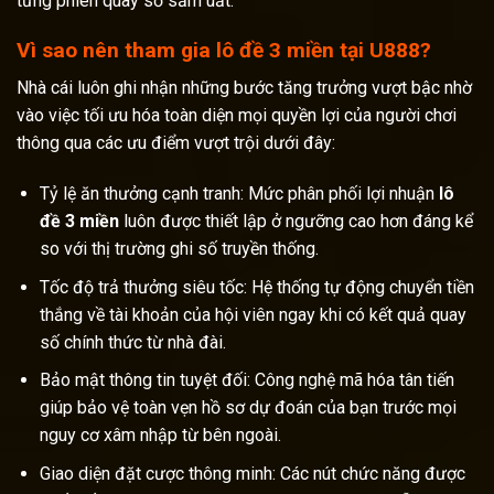
từng phiên quay số sầm uất.
Vì sao nên tham gia lô đề 3 miền tại U888?
Nhà cái luôn ghi nhận những bước tăng trưởng vượt bậc nhờ
vào việc tối ưu hóa toàn diện mọi quyền lợi của người chơi
thông qua các ưu điểm vượt trội dưới đây:
Tỷ lệ ăn thưởng cạnh tranh: Mức phân phối lợi nhuận
lô
đề 3 miền
luôn được thiết lập ở ngưỡng cao hơn đáng kể
so với thị trường ghi số truyền thống.
Tốc độ trả thưởng siêu tốc: Hệ thống tự động chuyển tiền
thắng về tài khoản của hội viên ngay khi có kết quả quay
số chính thức từ nhà đài.
Bảo mật thông tin tuyệt đối: Công nghệ mã hóa tân tiến
giúp bảo vệ toàn vẹn hồ sơ dự đoán của bạn trước mọi
nguy cơ xâm nhập từ bên ngoài.
Giao diện đặt cược thông minh: Các nút chức năng được