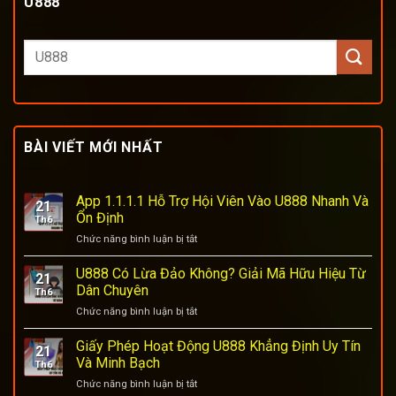
U888
BÀI VIẾT MỚI NHẤT
App 1.1.1.1 Hỗ Trợ Hội Viên Vào U888 Nhanh Và
21
Ổn Định
Th6
ở
Chức năng bình luận bị tắt
App
1.1.1.1
U888 Có Lừa Đảo Không? Giải Mã Hữu Hiệu Từ
21
Hỗ
Dân Chuyên
Th6
Trợ
ở
Chức năng bình luận bị tắt
Hội
U888
Viên
Có
Giấy Phép Hoạt Động U888 Khẳng Định Uy Tín
Vào
21
Lừa
U888
Và Minh Bạch
Th6
Đảo
Nhanh
ở
Chức năng bình luận bị tắt
Không?
Và