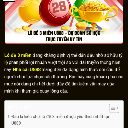
Lô đề 3 miền
đang khẳng định vị thế dẫn đầu nhờ sở hữu tỷ
lệ phân phối lợi nhuận vượt trội so với đài truyền thống hiện
nay.
Nhà cái U888
mang đến đa dạng hình thức soi cầu để
người chơi lựa chọn săn thưởng. Bạn hãy cùng khám phá các
mục nội dung chi tiết dưới đây để tìm kiếm vận may của
mình khi tham gia quay lồng cầu.
MỤC LỤC
Đâu là kiểu chơi lô đề 3 miền được yêu thích nhất tại
U888