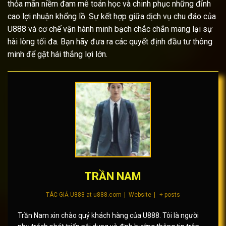
thỏa mãn niềm đam mê toán học và chinh phục những đỉnh
cao lợi nhuận khổng lồ. Sự kết hợp giữa dịch vụ chu đáo của
U888 và cơ chế vận hành minh bạch chắc chắn mang lại sự
hài lòng tối đa. Bạn hãy đưa ra các quyết định đầu tư thông
minh để gặt hái thắng lợi lớn.
TRẦN NAM
TÁC GIẢ U888
at
u888.com
|
Website
|
+ posts
Trần Nam xin chào quý khách hàng của U888. Tôi là người