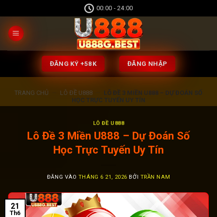
Bỏ
00:00 - 24:00
qua
nội
dung
ĐĂNG KÝ +58K
ĐĂNG NHẬP
TRANG CHỦ
—
LÔ ĐỀ U888
—
LÔ ĐỀ 3 MIỀN U888 – DỰ ĐOÁN SỐ
HỌC TRỰC TUYẾN UY TÍN
LÔ ĐỀ U888
Lô Đề 3 Miền U888 – Dự Đoán Số
Học Trực Tuyến Uy Tín
ĐĂNG VÀO
THÁNG 6 21, 2026
BỞI
TRẦN NAM
21
Th6