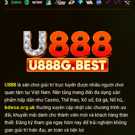
U888
là sân chơi giải trí trực tuyến được nhiều người chơi
quan tâm tại Việt Nam. Nền tảng mang đến đa dạng sản
phẩm hấp dẫn như Casino, Thể thao, Xổ số, Đá gà, Nổ hũ,...
bdwsa.org.uk
thường xuyên cập nhật các chương trình ưu
đãi, khuyến mãi dành cho thành viên mới và khách hàng thân
thiết. Đăng ký tham gia ngay hôm nay để trải nghiệm không
gian giải trí hiện đại, an toàn và tiện lợi.