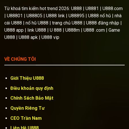
Từ khoá tìm kiếm hot trend 2026: U888 | U8881 | U888.com
| U88801 | U88805 | U888 link | U88895 | U888 nổ hũ | nhà
cái U888 | nổ hũ U888 | trang chủ U888 | U888 đăng nhập |
U888 app | link U888 | U 888 | U888m | U888 .com | Game
U888 | U888 apk | U888 vip
VỀ CHÚNG TÔI
Giới Thiệu U888
Điều khoản quy định
Chính Sách Bảo Mật
Quyền Riêng Tư
CEO Trần Nam
Liên Hệ U888