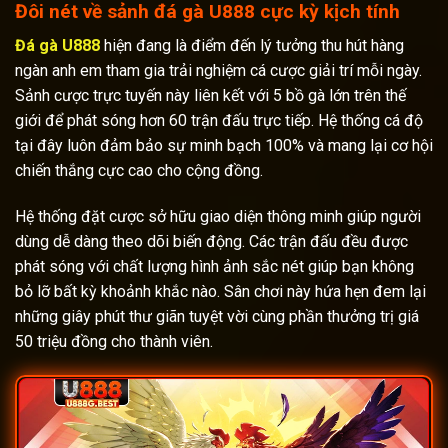
Đôi nét về sảnh đá gà U888 cực kỳ kịch tính
Đá gà U888
hiện đang là điểm đến lý tưởng thu hút hàng
ngàn anh em tham gia trải nghiệm cá cược giải trí mỗi ngày.
Sảnh cược trực tuyến này liên kết với 5 bồ gà lớn trên thế
giới để phát sóng hơn 60 trận đấu trực tiếp. Hệ thống cá độ
tại đây luôn đảm bảo sự minh bạch 100% và mang lại cơ hội
chiến thắng cực cao cho cộng đồng.
Hệ thống đặt cược sở hữu giao diện thông minh giúp người
dùng dễ dàng theo dõi biến động. Các trận đấu đều được
phát sóng với chất lượng hình ảnh sắc nét giúp bạn không
bỏ lỡ bất kỳ khoảnh khắc nào. Sân chơi này hứa hẹn đem lại
những giây phút thư giãn tuyệt vời cùng phần thưởng trị giá
50 triệu đồng cho thành viên.