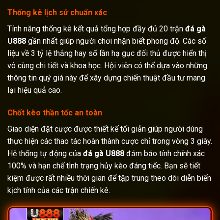
Thống kê lịch sử chuẩn xác
Tính năng thống kê kết quả tổng hợp đầy đủ 20 trận
đá gà
U888
gần nhất giúp người chơi nhận biết phong độ. Các số
liệu về 3 tỷ lệ thắng hay số lần hạ gục đối thủ được hiển thị
vô cùng chi tiết và khoa học. Hội viên có thể dựa vào những
thông tin quý giá này để xây dựng chiến thuật đầu tư mang
lại hiệu quả cao.
Chốt kèo thần tốc an toàn
Giao diện đặt cược được thiết kế tối giản giúp người dùng
thực hiện các thao tác hoàn thành cược chỉ trong vòng 3 giây.
Hệ thống tự động của
đá gà U888
đảm bảo tính chính xác
100% và hạn chế tình trạng hủy kèo đáng tiếc. Bạn sẽ tiết
kiệm được rất nhiều thời gian để tập trung theo dõi diễn biến
kịch tính của các trận chiến kê.