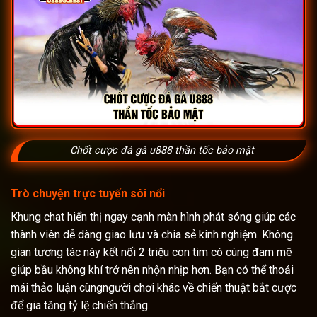
Chốt cược đá gà u888 thần tốc bảo mật
Trò chuyện trực tuyến sôi nổi
Khung chat hiển thị ngay cạnh màn hình phát sóng giúp các
thành viên dễ dàng giao lưu và chia sẻ kinh nghiệm. Không
gian tương tác này kết nối 2 triệu con tim có cùng đam mê
giúp bầu không khí trở nên nhộn nhịp hơn. Bạn có thể thoải
mái thảo luận cùngngười chơi khác về chiến thuật bắt cược
để gia tăng tỷ lệ chiến thắng.