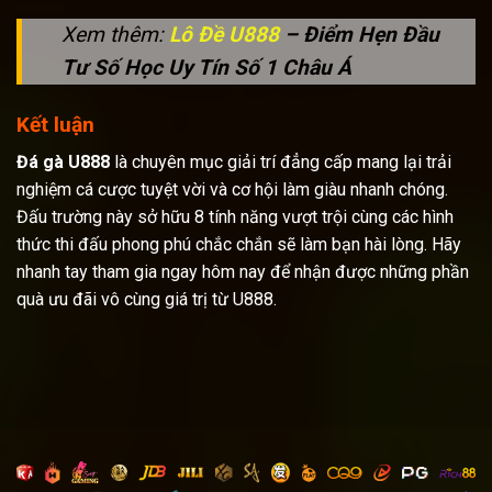
Xem thêm:
Lô Đề U888
– Điểm Hẹn Đầu
Tư Số Học Uy Tín Số 1 Châu Á
Kết luận
Đá gà U888
là chuyên mục giải trí đẳng cấp mang lại trải
nghiệm cá cược tuyệt vời và cơ hội làm giàu nhanh chóng.
Đấu trường này sở hữu 8 tính năng vượt trội cùng các hình
thức thi đấu phong phú chắc chắn sẽ làm bạn hài lòng. Hãy
nhanh tay tham gia ngay hôm nay để nhận được những phần
quà ưu đãi vô cùng giá trị từ U888.