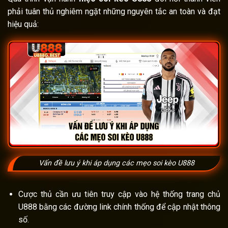
phải tuân thủ nghiêm ngặt những nguyên tắc an toàn và đạt
hiệu quả:
Vấn đề lưu ý khi áp dụng các mẹo soi kèo U888
Cược thủ cần ưu tiên truy cập vào hệ thống trang chủ
U888 bằng các đường link chính thống để cập nhật thông
số.