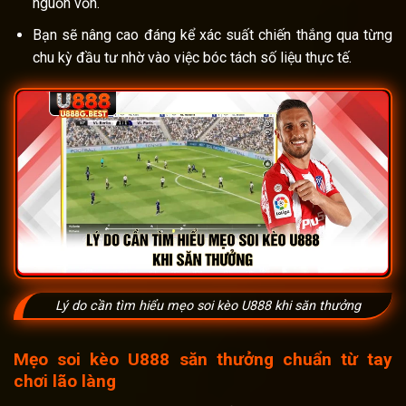
nguồn vốn.
Bạn sẽ nâng cao đáng kể xác suất chiến thắng qua từng
chu kỳ đầu tư nhờ vào việc bóc tách số liệu thực tế.
Lý do cần tìm hiểu mẹo soi kèo U888 khi săn thưởng
Mẹo soi kèo U888 săn thưởng chuẩn từ tay
chơi lão làng