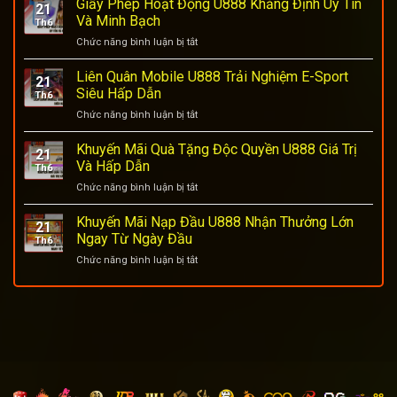
Giấy Phép Hoạt Động U888 Khẳng Định Uy Tín
Vào
21
Lừa
U888
Và Minh Bạch
Th6
Đảo
Nhanh
ở
Chức năng bình luận bị tắt
Không?
Và
Giấy
Giải
Ổn
Phép
Liên Quân Mobile U888 Trải Nghiệm E-Sport
Mã
Định
21
Hoạt
Hữu
Siêu Hấp Dẫn
Th6
Động
Hiệu
ở
Chức năng bình luận bị tắt
U888
Từ
Liên
Khẳng
Dân
Quân
Khuyến Mãi Quà Tặng Độc Quyền U888 Giá Trị
Định
Chuyên
21
Mobile
Uy
Và Hấp Dẫn
Th6
U888
Tín
ở
Chức năng bình luận bị tắt
Trải
Và
Khuyến
Nghiệm
Minh
Mãi
Khuyến Mãi Nạp Đầu U888 Nhận Thưởng Lớn
E-
Bạch
21
Quà
Sport
Ngay Từ Ngày Đầu
Th6
Tặng
Siêu
ở
Chức năng bình luận bị tắt
Độc
Hấp
Khuyến
Quyền
Dẫn
Mãi
U888
Nạp
Giá
Đầu
Trị
U888
Và
Nhận
Hấp
Thưởng
Dẫn
Lớn
Ngay