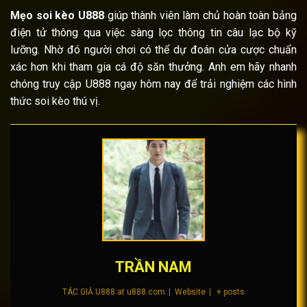
Mẹo soi kèo U888
giúp thành viên làm chủ hoàn toàn bảng
điện tử thông qua việc sàng lọc thông tin câu lạc bộ kỹ
lưỡng. Nhờ đó người chơi có thể dự đoán cửa cược chuẩn
xác hơn khi tham gia cá độ săn thưởng. Anh em hãy nhanh
chóng truy cập U888 ngay hôm nay để trải nghiệm các hình
thức soi kèo thú vị.
TRẦN NAM
TÁC GIẢ U888
at
u888.com
|
Website
|
+ posts