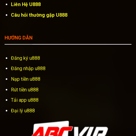
Liên Hệ U888
Câu hỏi thường gặp U888
HƯỚNG DẪN
Đăng ký u888
Đăng nhập u888
Nạp tiền u888
Rút tiền u888
Tải app u888
Đại lý u888