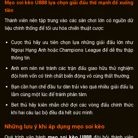
Mẹo soi kèo U888 lựa chọn giải đấu thế mạnh để xuống
tiền
Thành viên nên tập trung vào các sân chơi lớn có nguồn dữ
liệu chính thống để tối ưu hóa chiến thuật cược:
Cược thủ hãy ưu tiên chọn lựa những giải đấu lớn như
Ngoại Hạng Anh hoặc Champions League để dễ thu thập
thông tin.
Anh em nên né tránh các trận đấu giao hữu thử nghiệm
đội hình vốn có tính chất biến động vô cùng thất thường.
Bạn cần hạn chế đầu tư dàn trải vào quá nhiều giải đấu lạ
lẫm cùng một lúc để tránh phân tâm.
Bet thủ hãy kiên nhẫn chờ đợi các vòng đấu chính thức
khi hai câu lạc bộ đều đá hết sức mình.
Những lưu ý khi áp dụng mẹo soi kèo
Quá trình vận hành
mẹo soi kèo U888
đòi hỏi thành viên